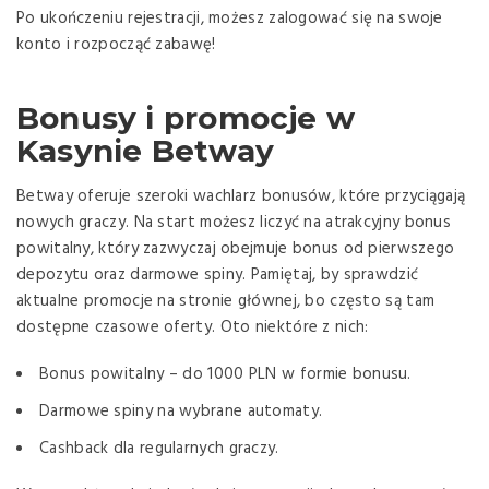
Po ukończeniu rejestracji, możesz zalogować się na swoje
konto i rozpocząć zabawę!
Bonusy i promocje w
Kasynie Betway
Betway oferuje szeroki wachlarz bonusów, które przyciągają
nowych graczy. Na start możesz liczyć na atrakcyjny bonus
powitalny, który zazwyczaj obejmuje bonus od pierwszego
depozytu oraz darmowe spiny. Pamiętaj, by sprawdzić
aktualne promocje na stronie głównej, bo często są tam
dostępne czasowe oferty. Oto niektóre z nich:
Bonus powitalny – do 1000 PLN w formie bonusu.
Darmowe spiny na wybrane automaty.
Cashback dla regularnych graczy.