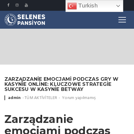
Turkish
ZARZĄDZANIE EMOCJAMI PODCZAS GRY W
KASYNIE ONLINE: KLUCZOWE STRATEGIE
SUKCESU W KASYNIE BETWAY
Posted by
admin
TÜM AKTİVİTELER
Yorum yapılmamış
Zarządzanie
emocjami podczas