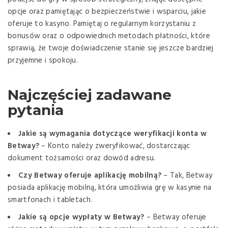
opcje oraz pamiętając o bezpieczeństwie i wsparciu, jakie
oferuje to kasyno. Pamiętaj o regularnym korzystaniu z
bonusów oraz o odpowiednich metodach płatności, które
sprawią, że twoje doświadczenie stanie się jeszcze bardziej
przyjemne i spokoju.
Najczęściej zadawane
pytania
Jakie są wymagania dotyczące weryfikacji konta w
Betway?
– Konto należy zweryfikować, dostarczając
dokument tożsamości oraz dowód adresu.
Czy Betway oferuje aplikację mobilną?
– Tak, Betway
posiada aplikację mobilną, która umożliwia grę w kasynie na
smartfonach i tabletach.
Jakie są opcje wypłaty w Betway?
– Betway oferuje