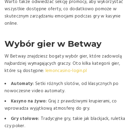
Warto także odwiedzać sekcję promocji, aby wykorzystać
wszystkie dostępne oferty, co dodatkowo pomoże w
skutecznym zarządzaniu emocjami podczas gry w kasynie
online.
Wybór gier w Betway
W Betway znajdziesz bogaty wybór gier, które zadowolą
najbardziej wymagających graczy. Oto kilka kategorii gier,
które są dostępne:
lemoncasino-login.pl
Automaty:
Setki różnych slotów, od klasycznych po
nowoczesne video automaty.
Kasyno na żywo:
Graj z prawdziwymi krupierami, co
wprowadza wyjątkową atmosferę do gry.
Gry stołowe:
Tradycyjne gry, takie jak blackjack, ruletka
czy poker.