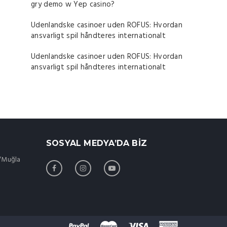
gry demo w Yep casino?
Udenlandske casinoer uden ROFUS: Hvordan
ansvarligt spil håndteres internationalt
Udenlandske casinoer uden ROFUS: Hvordan
ansvarligt spil håndteres internationalt
SOSYAL MEDYA’DA BİZ
s/Muğla