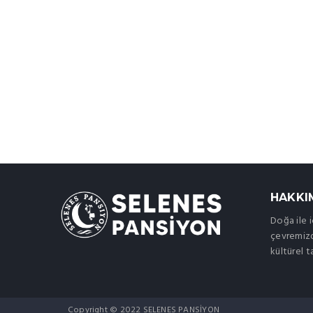
HAKKI
Doğa ile i
çevremizd
kültürel t
Bize Ulaşın
Copyright © 2022 SELENES PANSİYON