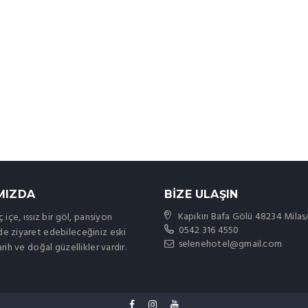
MIZDA
BİZE ULAŞIN
Kapıkırı Bafa Gölü 48234 Mila
ç içe, ıssız bir göl, pansiyon
0542 316 4550
e ziyaret edebileceğiniz eski
selenehotel@gmail.com
arih ve doğal güzellikler vardır.