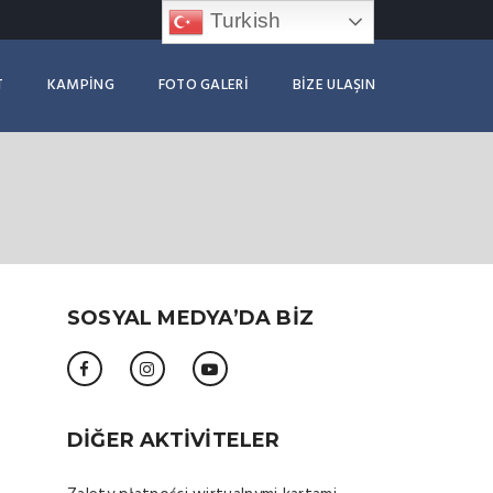
Turkish
T
KAMPİNG
FOTO GALERİ
BİZE ULAŞIN
SOSYAL MEDYA’DA BİZ
DIĞER AKTIVITELER