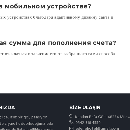
 на мобильном устройстве?
ных устройствах благодаря адаптивному дизайну сайта и
ая сумма для пополнения счета?
 отличаться в зависимости от выбранного вами способа
MIZDA
BİZE ULAŞIN
Kapıkırı Bafa Gölü 48234 Mila
ç içe, ıssız bir göl, pansiyon
0542 316 4550
e ziyaret edebileceğiniz eski
selenehotel@gmail.com