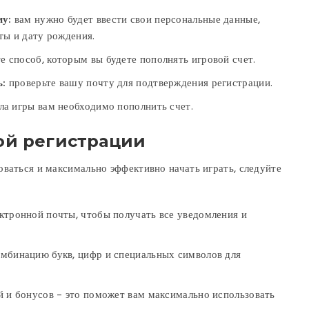
му:
вам нужно будет ввести свои персональные данные,
ты и дату рождения.
 способ, которым вы будете пополнять игровой счет.
ь:
проверьте вашу почту для подтверждения регистрации.
ла игры вам необходимо пополнить счет.
ой регистрации
ваться и максимально эффективно начать играть, следуйте
ктронной почты, чтобы получать все уведомления и
омбинацию букв, цифр и специальных символов для
й и бонусов – это поможет вам максимально использовать