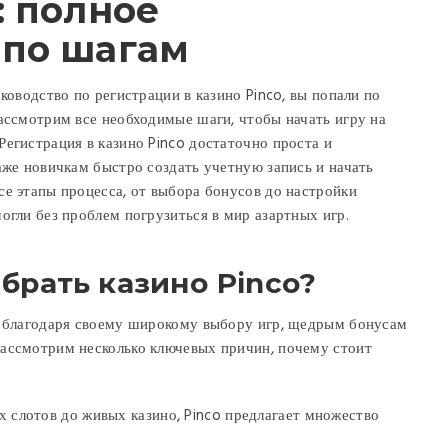
: полное
 по шагам
ководство по регистрации в казино Pinco, вы попали по
ассмотрим все необходимые шаги, чтобы начать игру на
егистрация в казино Pinco достаточно проста и
аже новичкам быстро создать учетную запись и начать
е этапы процесса, от выбора бонусов до настройки
огли без проблем погрузиться в мир азартных игр.
брать казино Pinco?
ь благодаря своему широкому выбору игр, щедрым бонусам
ассмотрим несколько ключевых причин, почему стоит
х слотов до живых казино, Pinco предлагает множество