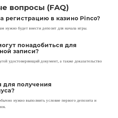
ые вопросы (FAQ)
за регистрацию в казино Pinco?
ам нужно будет внести депозит для начала игры.
могут понадобиться для
ной записи?
угой удостоверяющий документ, а также доказательство
я для получения
уса?
 обычно нужно выполнить условие первого депозита и
вок.