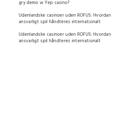
gry demo w Yep casino?
Udenlandske casinoer uden ROFUS: Hvordan
ansvarligt spil håndteres internationalt
Udenlandske casinoer uden ROFUS: Hvordan
ansvarligt spil håndteres internationalt