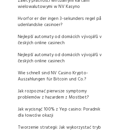
Zalety płatności wirtualnymi kartami
wielowalutowymi w NV Kasyno
Hvorfor er der ingen 3-sekunders regel på
udenlandske casinoer?
Nejlepší automaty od domácích vývojářů v
českých online casinech
Nejlepší automaty od domácích vývojářů v
českých online casinech
Wie schnell sind NV Casino Krypto-
Auszahlungen für Bitcoin und Co.?
Jak rozpoznać pierwsze symptomy
problemów z hazardem z Mostbet?
Jak wycisnąć 100% z Yep casino: Poradnik
dla łowców okazji
Tworzenie strategii: Jak wykorzystać tryb