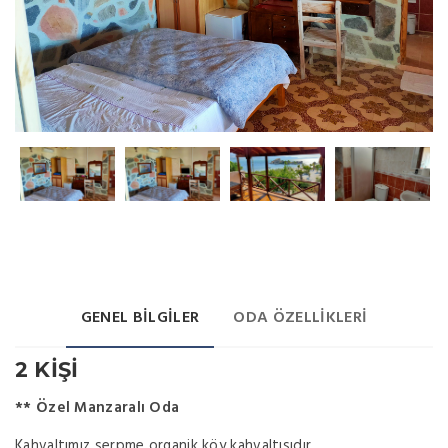
GENEL BILGILER
ODA ÖZELLIKLERI
2 KİŞİ
** Özel Manzaralı Oda
Kahvaltımız serpme organik köy kahvaltısıdır.